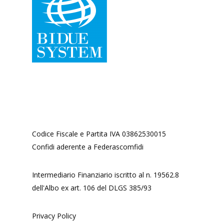
Guide Banca d’Italia
Business plan
Modello di organizzaz
Analisi requisiti PMI
gestione
Pillole ESG
Codice Fiscale e Partita IVA 03862530015
Confidi aderente a Federascomfidi
Intermediario Finanziario iscritto al n. 19562.8
dell'Albo ex art. 106 del DLGS 385/93
Privacy Policy