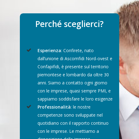
FINANZIAMENTI
DIRETTI
Perché sceglierci?
GARANZIA
SERVIZI
TRASPARENZA
Esperienza
: Confirete, nato
Ammissibilità al fondo
dall’unione di Ascomfidi Nord-ovest e
centrale di garanzia
CONTATTI
Fogli Informativi
Confapifidi, è presente sul territorio
Rating ESG
piemontese e lombardo da oltre 30
Reclami
Whatsapp
Analisi centrale rischi
anni. Siamo a contatto ogni giorno
Usura
con le imprese, quasi sempre PMI, e
Intermediazione banca
sappiamo soddisfare le loro esigenze
Amministrazione tras
Finanza agevolata
Professionalità
: le nostre
Guide Banca d’Italia
competenze sono sviluppate nel
Business plan
quotidiano con il rapporto continuo
Modello di organizzaz
Analisi requisiti PMI
con le imprese. Le mettiamo a
gestione