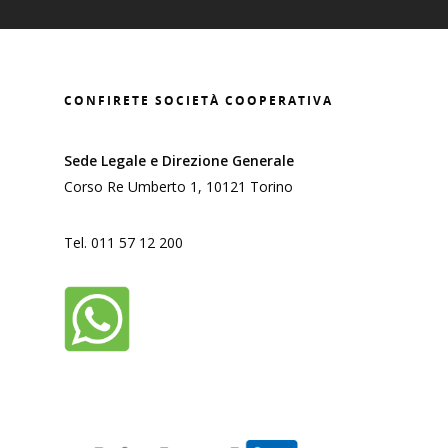
CONFIRETE SOCIETÀ COOPERATIVA
Sede Legale e Direzione Generale
HOME
Corso Re Umberto 1, 10121 Torino
CHI SIAMO
Tel. 011 57 12 200
FINANZIAMENTI
DIRETTI
GARANZIA
SERVIZI
TRASPARENZA
Ammissibilità al fondo