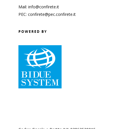
Analisi centrale rischi
Usura
Mail: info@confirete.it
Intermediazione banca
PEC: confirete@pec.confirete.it
Amministrazione tras
Finanza agevolata
Guide Banca d’Italia
POWERED BY
Business plan
Modello di organizzaz
Analisi requisiti PMI
gestione
Pillole ESG