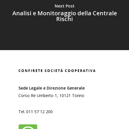
Next Post
HOME
Analisi e Monitoraggio della Centrale
Rischi
CHI SIAMO
FINANZIAMENTI
DIRETTI
GARANZIA
SERVIZI
CONFIRETE SOCIETÀ COOPERATIVA
TRASPARENZA
Ammissibilità al fondo
Sede Legale e Direzione Generale
centrale di garanzia
CONTATTI
Fogli Informativi
Corso Re Umberto 1, 10121 Torino
Rating ESG
Reclami
Whatsapp
Analisi centrale rischi
Tel. 011 57 12 200
Usura
Intermediazione banca
Amministrazione tras