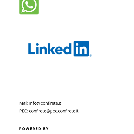
Finanza agevolata
Guide Banca d’Italia
Business plan
Modello di organizzaz
Analisi requisiti PMI
gestione
Pillole ESG
Mail: info@confirete.it
PEC: confirete@pec.confirete.it
POWERED BY